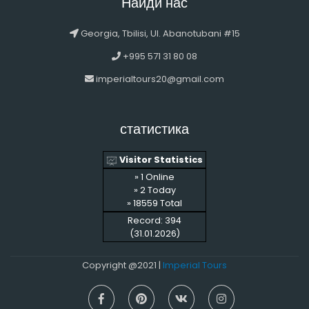
Найди нас
Georgia, Tbilisi, Ul. Abanotubani #15
+995 571 31 80 08
imperialtours20@gmail.com
статистика
Visitor Statistics
» 1 Online
» 2 Today
» 18559 Total
Record: 394
(31.01.2026)
Copyright @2021 |
Imperial Tours